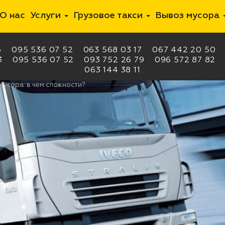
О нас
Услуги
Грузовое такси
Вывоз мусора
5
095 536 07 52
063 568 03 17
067 442 20 50
3
095 536 07 52
093 752 26 79
096 572 87 82
063 144 38 11
усора: в чем сложности?