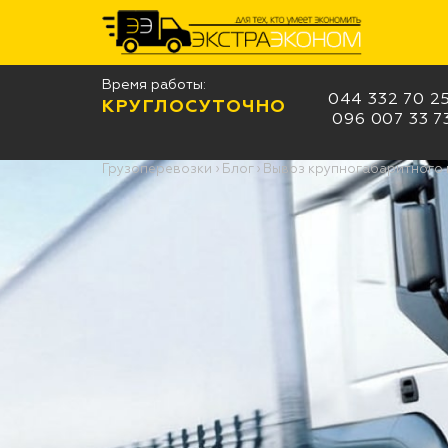
Время работы:
044 332 70 2
КРУГЛОСУТОЧНО
096 007 33 7
Грузоперевозки
›
Блог
›
Вывоз крупногабаритного м