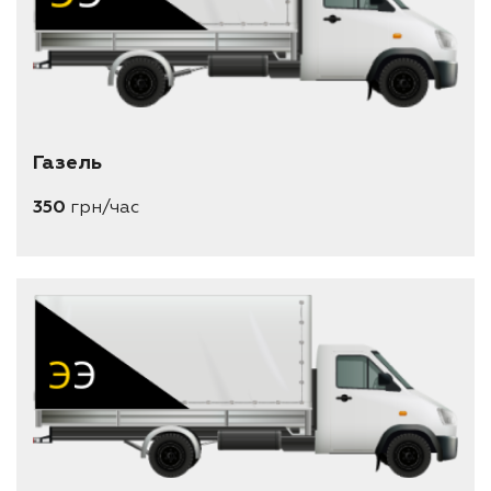
Газель
350
грн/час