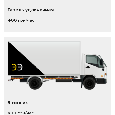
Газель удлиненная
400
грн/час
длина 4 метра
ширина 1.95 метра
высота 2-2.3 метра
вместимость 6 паллеты евро (1.2*0.8)
3 тонник
600
грн/час