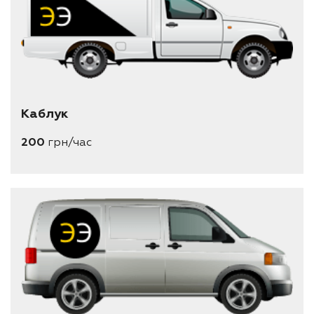
Каблук
200
грн/час
длина 1.8 метра
ширина 1.4 метра
высота 1.2 метра
минимальный заказ 2 часа
вместимость 1 паллеты евро (1.2*0.8)