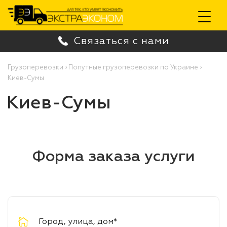
Toggle
Связаться с нами
navigation
Грузоперевозки
›
Попутные грузоперевозки по Украине
›
Киев-Сумы
Киев-Сумы
Форма заказа услуги