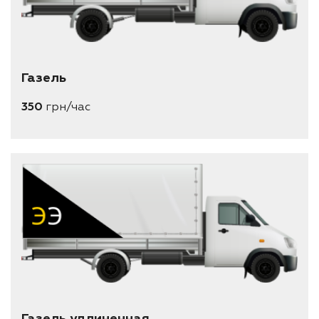
Газель
350
грн/час
Газель удлиненная