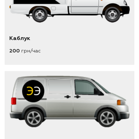
Каблук
200
грн/час
длина 1.8 метра
ширина 1.4 метра
высота 1.2 метра
минимальный заказ 2 часа
вместимость 1 паллеты евро (1.2*0.8)