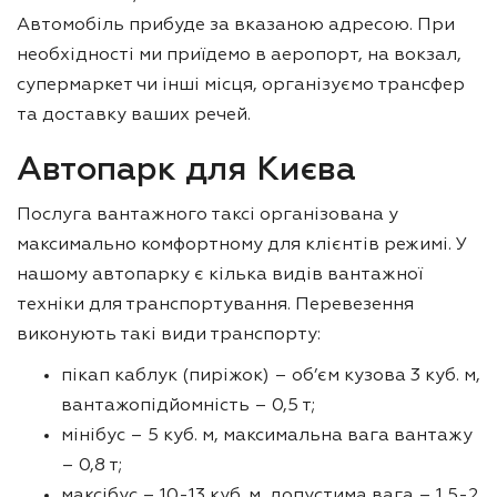
Автомобіль прибуде за вказаною адресою. При
необхідності ми приїдемо в аеропорт, на вокзал,
супермаркет чи інші місця, організуємо трансфер
та доставку ваших речей.
Автопарк для Києва
Послуга вантажного таксі організована у
максимально комфортному для клієнтів режимі. У
нашому автопарку є кілька видів вантажної
техніки для транспортування. Перевезення
виконують такі види транспорту:
пікап каблук (пиріжок) – об’єм кузова 3 куб. м,
вантажопідйомність – 0,5 т;
мінібус – 5 куб. м, максимальна вага вантажу
– 0,8 т;
максібус – 10-13 куб. м, допустима вага – 1,5-2