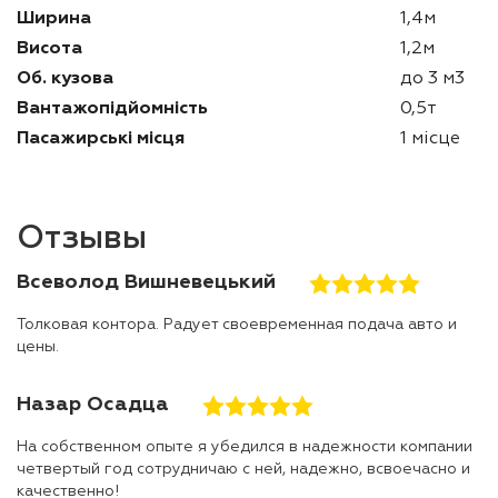
Ширина
1,4м
Висота
1,2м
Об. кузова
до 3 м3
Вантажопідйомність
0,5т
Пасажирські місця
1 місце
Отзывы
Всеволод Вишневецький
Толковая контора. Радует своевременная подача авто и
цены.
Назар Осадца
На собственном опыте я убедился в надежности компании
четвертый год сотрудничаю с ней, надежно, всвоечасно и
качественно!