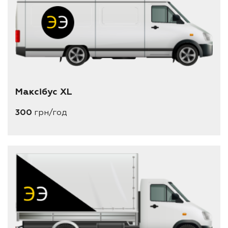
Максібус XL
300
грн/год