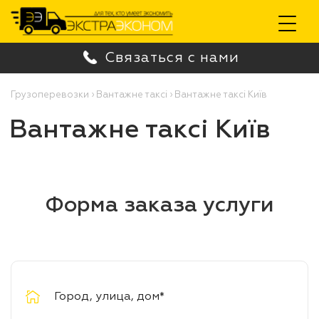
Toggle
Связаться с нами
navigation
Грузоперевозки
›
Вантажне таксі
›
Вантажне таксі Київ
Вантажне таксі Київ
Форма заказа услуги