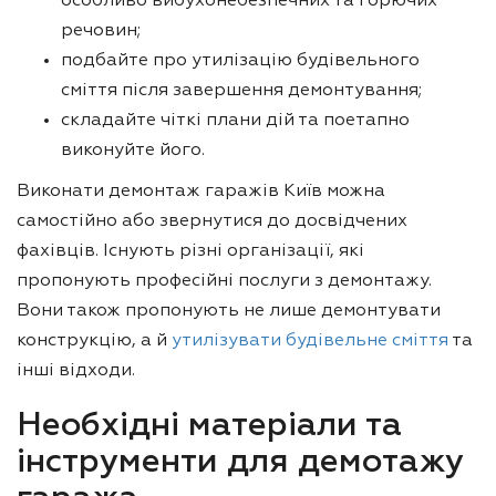
особливо вибухонебезпечних та горючих
речовин;
подбайте про утилізацію будівельного
сміття після завершення демонтування;
складайте чіткі плани дій та поетапно
виконуйте його.
Виконати демонтаж гаражів Київ можна
самостійно або звернутися до досвідчених
фахівців. Існують різні організації, які
пропонують професійні послуги з демонтажу.
Вони також пропонують не лише демонтувати
конструкцію, а й
утилізувати будівельне сміття
та
інші відходи.
Необхідні матеріали та
інструменти для демотажу