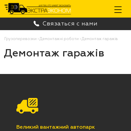
Toggle
Связаться с нами
navigation
Грузоперевозки
›
Демонтажні роботи
›
Демонтаж гаражів
Демонтаж гаражів
Великий вантажний автопарк