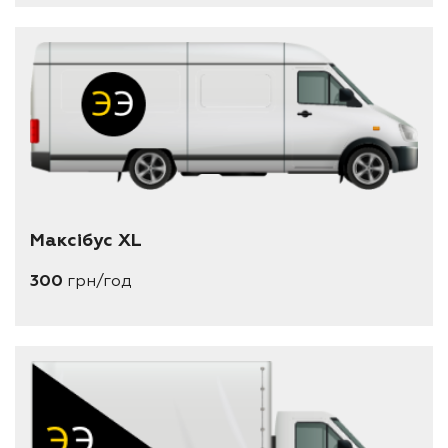
Максібус XL
300
грн/год