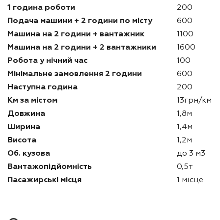
1 година роботи
200
Подача машини + 2 години по місту
600
Машина на 2 години + вантажник
1100
Машина на 2 години + 2 вантажники
1600
Робота у нічний час
100
Мінімальне замовлення 2 години
600
Наступна година
200
Км за містом
13грн/км
Довжина
1,8м
Ширина
1,4м
Висота
1,2м
Об. кузова
до 3 м3
Вантажопідйомність
0,5т
Пасажирські місця
1 місце