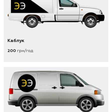
Каблук
200
грн/год