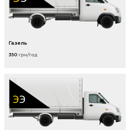
Газель
350
грн/год