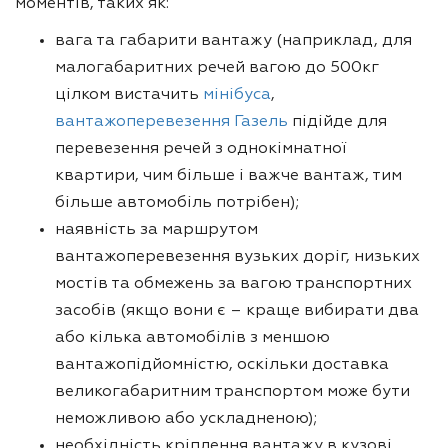
моментів, таких як:
вага та габарити вантажу (наприклад, для
малогабаритних речей вагою до 500кг
цілком вистачить
мінібуса
,
вантажоперевезення Газель
підійде для
перевезення речей з однокімнатної
квартири, чим більше і важче вантаж, тим
більше автомобіль потрібен);
наявність за маршрутом
вантажоперевезення вузьких доріг, низьких
мостів та обмежень за вагою транспортних
засобів (якщо вони є – краще вибирати два
або кілька автомобілів з меншою
вантажопідйомністю, оскільки доставка
великогабаритним транспортом може бути
неможливою або ускладненою);
необхідність кріплення вантажу в кузові