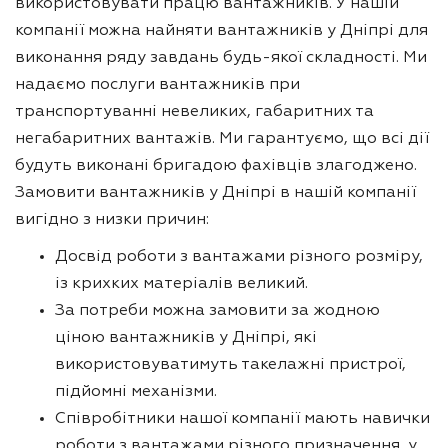
використовувати працю вантажників. У нашій
компанії можна найняти вантажників у Дніпрі для
виконання ряду завдань будь-якої складності. Ми
надаємо послуги вантажників при
транспортуванні невеликих, габаритних та
негабаритних вантажів. Ми гарантуємо, що всі дії
будуть виконані бригадою фахівців злагоджено.
Замовити вантажників у Дніпрі в нашій компанії
вигідно з низки причин:
Досвід роботи з вантажами різного розміру,
із крихких матеріалів великий.
За потреби можна замовити за жодною
ціною вантажників у Дніпрі, які
використовуватимуть такелажні пристрої,
підйомні механізми.
Співробітники нашої компанії мають навички
роботи з вантажами різного призначення, у