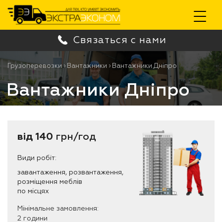
Toggle
Связаться с нами
navigation
Грузоперевозки
›
Вантажники
›
Вантажники Дніпро
Вантажники Дніпро
від 140
грн/год
Види робіт:
завантаження, розвантаження,
розміщення меблів
по місцях
Мінімальне замовлення:
2 години