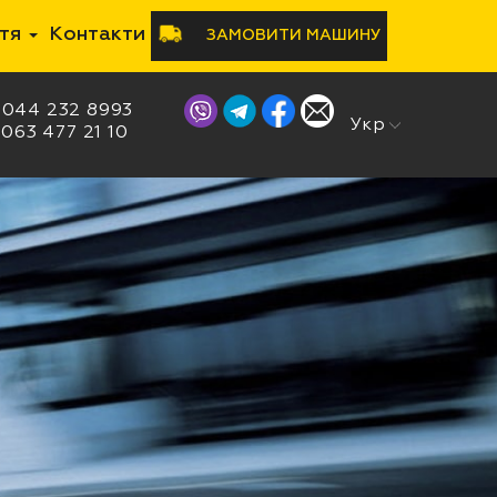
ття
Контакти
ЗАМОВИТИ МАШИНУ
044 232 8993
Рус
Укр
063 477 21 10