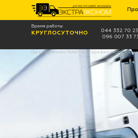
Про
Время работы:
044 332 70 2
КРУГЛОСУТОЧНО
096 007 33 7
Грузоперевозки
›
Блог
›
Культура вантажоперевезе