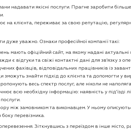
лани надавати якісні послуги. Прагне заробити більше 
и.
цює на клієнта, переживає за свою репутацію, регуляр
ти дуже уважно. Ознаки професійної компанії такі:
ень мають офіційний сайт, на якому надані актуальні ц
жди є відгуки та свіжі контактні дані для зв’язку з о
чених фахівців, відповідальних працівників із зава
 зможуть знайти підхід до клієнта та допомогти у ви
ропонують весь спектр послуг, але ніколи не наполяга
очнює всю необхідну інформацію: наявність у під’їзді 
 послуги.
ру між замовником та виконавцем. У ньому описуються
з боку перевізника.
еревезення. Зіткнувшись з переїздом в інше місто, р