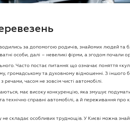
еревезень
роводились за допомогою родичів, знайомих людей та 
атні особи, далі – невеликі фірми, а згодом почали ор
льного. Часто постає питання: що означає поняття «к
му, громадському та духовному відношенні. З іншого 
з речами, часом не зовсім чисті автомобілі.
аються, має високу конкуренцію, яка змушує подумати
та технічно справні автомобілі, а й переживання про к
 не складає особливих труднощів. У Києві можна знай