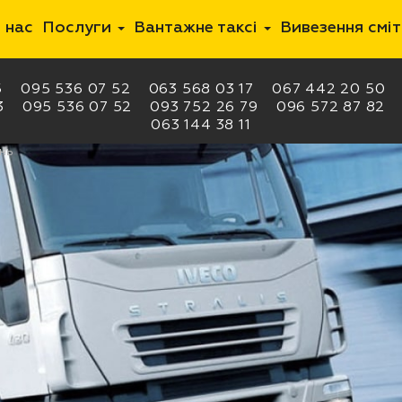
 нас
Послуги
Вантажне таксі
Вивезення смі
5
095 536 07 52
063 568 03 17
067 442 20 50
3
095 536 07 52
093 752 26 79
096 572 87 82
063 144 38 11
нь