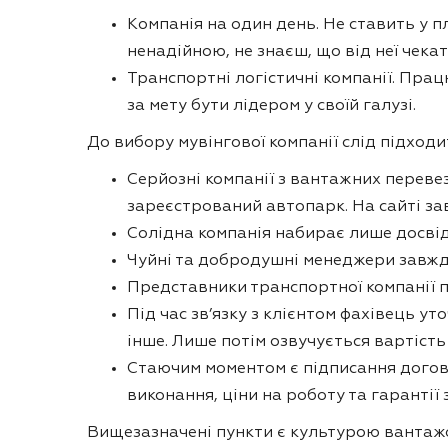
Компанія на один день. Не ставить у п
ненадійною, не знаєш, що від неї чекат
Транспортні логістичні компанії. Пра
за мету бути лідером у своїй галузі.
До вибору мувінгової компанії слід підходи
Серйозні компанії з вантажних перевез
зареєстрований автопарк. На сайті зав
Солідна компанія набирає лише досвід
Чуйні та добродушні менеджери завжди
Представники транспортної компанії п
Під час зв’язку з клієнтом фахівець ут
інше. Лише потім озвучується вартість
Стаючим моментом є підписання догово
виконання, ціни на роботу та гарантії 
Вищезазначені пункти є культурою вантажоп