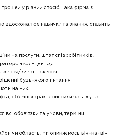
грошей у різний спосіб. Така фірма є
но вдосконалює навички та знання, ставить
іни на послуги, штат співробітників,
ператором кол-центру.
нтаження/вивантаження.
рішенні будь-якого питання.
ють на них.
ліфта, об’ємні характеристики багажу та
 всі обов’язки та умови, терміни
айон чи область, ми опиняємось віч-на-віч