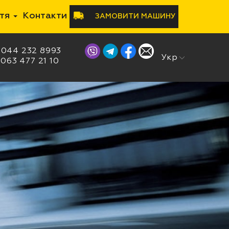
ття
Контакти
ЗАМОВИТИ МАШИНУ
044 232 8993
Рус
Укр
063 477 21 10