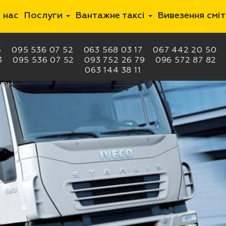
 нас
Послуги
Вантажне таксі
Вивезення смі
5
095 536 07 52
063 568 03 17
067 442 20 50
3
095 536 07 52
093 752 26 79
096 572 87 82
063 144 38 11
ОНОМ