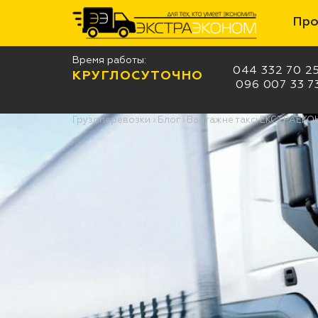
Про
Время работы:
044 332 70 2
КРУГЛОСУТОЧНО
096 007 33 7
Грузоперевозки
›
Блог
›
Вантажне таксі ЕКСТРАЕК