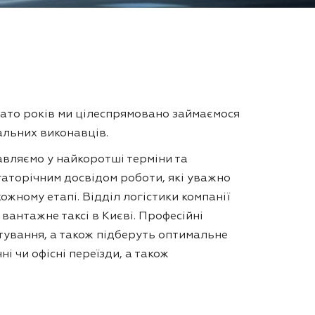
гато років ми цілеспрямовано займаємося
альних виконавців.
равляємо у найкоротші терміни та
гаторічним досвідом роботи, які уважно
жному етапі. Відділ логістики компанії
антажне таксі в Києві. Професійні
тування, а також підберуть оптимальне
і чи офісні переїзди, а також