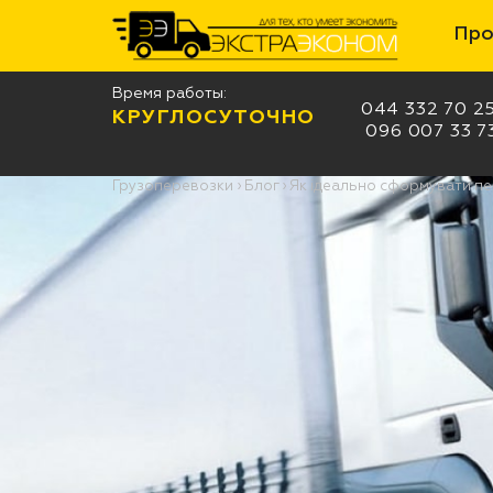
Про
Время работы:
044 332 70 2
КРУГЛОСУТОЧНО
096 007 33 7
Грузоперевозки
›
Блог
›
Як ідеально сформувати п