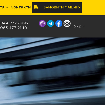
ття
Контакти
ЗАМОВИТИ МАШИНУ
044 232 8993
Рус
Укр
063 477 21 10