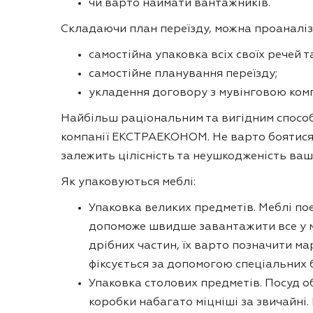
чи варто наймати вантажників.
Складаючи план переїзду, можна проаналізув
самостійна упаковка всіх своїх речей 
самостійне планування переїзду;
укладення договору з мувінговою ком
Найбільш раціональним та вигідним способ
компанії ЕКСТРАЕКОНОМ. Не варто боятися 
залежить цілісність та неушкодженість ваш
Як упаковуються меблі:
Упаковка великих предметів. Меблі по
допоможе швидше завантажити все у ма
дрібних частин, їх варто позначити ма
фіксується за допомогою спеціальних 
Упаковка столових предметів. Посуд о
коробки набагато міцніші за звичайні