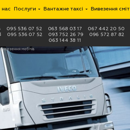
 нас
Послуги
Вантажне таксі
Вивезення смі
5
095 536 07 52
063 568 03 17
067 442 20 50
3
095 536 07 52
093 752 26 79
096 572 87 82
063 144 38 11
еревезення меблів