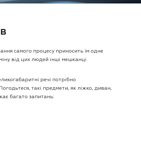
ів
вання самого процесу приносить їм одне
міну від цих людей інші мешканці
еликогабаритні речі потрібно
огодьтеся, такі предмети, як ліжко, диван,
кає багато запитань: