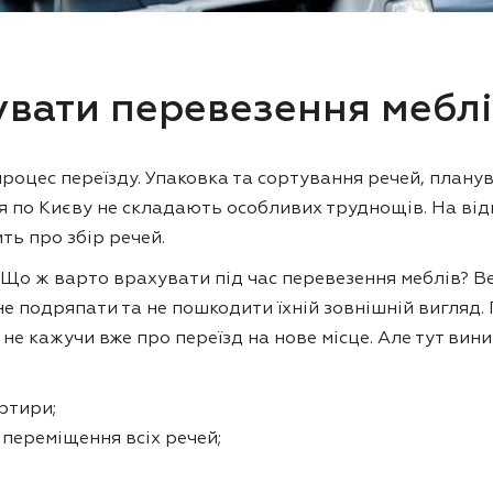
увати перевезення мебл
роцес переїзду. Упаковка та сортування речей, плану
я по Києву не складають особливих труднощів. На від
ть про збір речей.
 Що ж варто врахувати під час перевезення меблів? В
 подряпати та не пошкодити їхній зовнішній вигляд. П
не кажучи вже про переїзд на нове місце. Але тут вини
артири;
переміщення всіх речей;