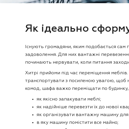
Як ідеально сформ
Існують громадяни, яким подобається сам п
задоволення. Для них вантажні перевезенн
починають нервувати, коли питання заходи
Хитрі прийоми під час переміщення меблів.
транспортувати з посиленою увагою, щоб не
комод, шафа важко переміщати по будинку, 
як якісно запакувати меблі;
як надійніше перевезти їх до нової кв
як організувати вантажну машину для 
в яку машину помістити все майно;