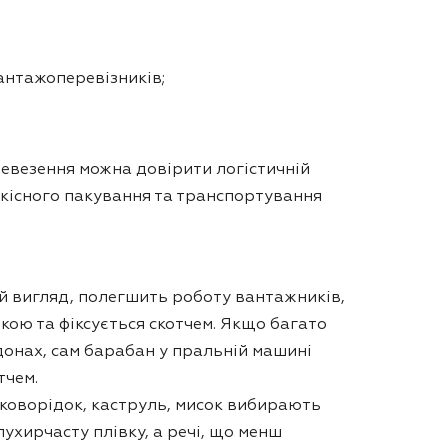
вантажоперевізників;
евезення можна довірити логістичній
якісного пакування та транспортування
ій вигляд, полегшить роботу вантажників,
ою та фіксується скотчем. Якщо багато
ддонах, сам барабан у пральній машині
тчем.
сковорідок, каструль, мисок вибирають
ухирчасту плівку, а речі, що менш