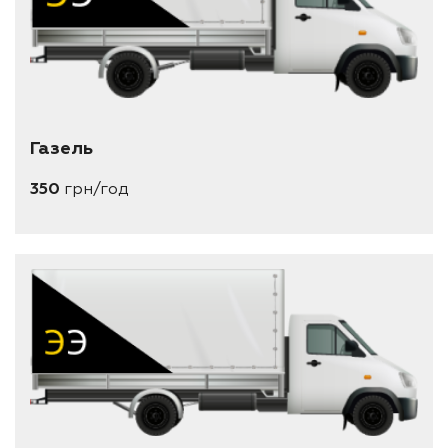
Газель
350
грн/год