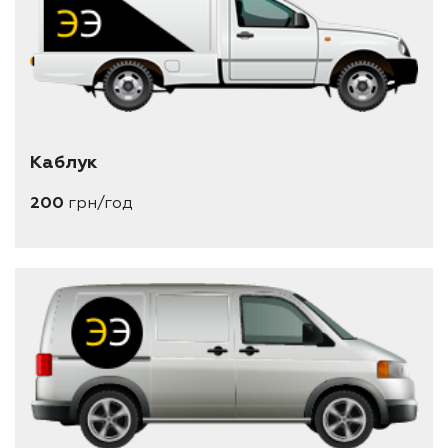
Каблук
200
грн/год