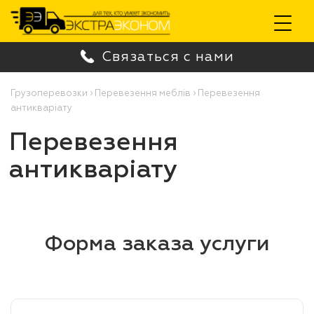
Toggle
Связаться с нами
navigation
Грузоперевозки
›
Перевезення меблів
›
Перевезення
антикваріату
Перевезення
антикваріату
Форма заказа услуги