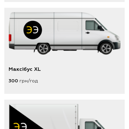
Максібус XL
300
грн/год