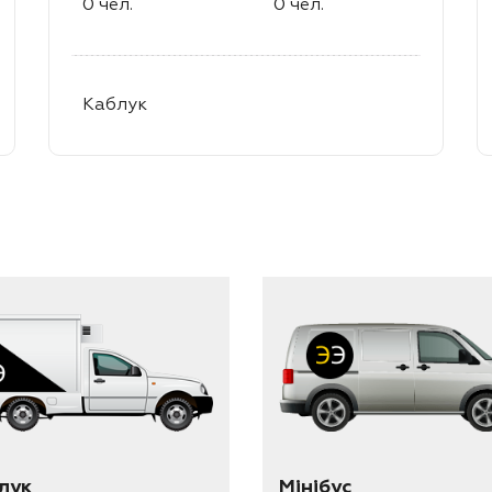
лук
Мінібус