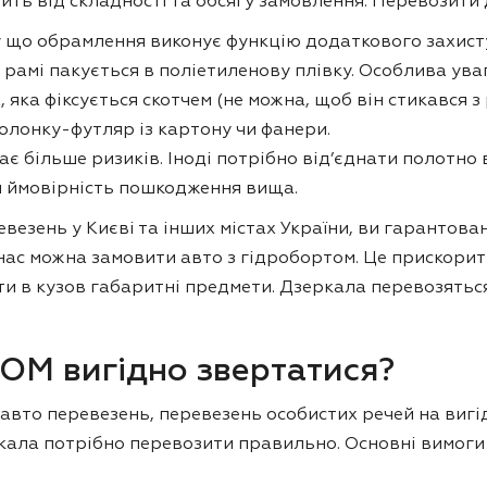
ить від складності та обсягу замовлення. Перевозити
 що обрамлення виконує функцію додаткового захисту 
рамі пакується в поліетиленову плівку. Особлива уваг
 яка фіксується скотчем (не можна, щоб він стикався
олонку-футляр із картону чи фанери.
ає більше ризиків. Іноді потрібно від’єднати полотно 
я ймовірність пошкодження вища.
везень у Києві та інших містах України, ви гарантова
нас можна замовити авто з гідробортом. Це прискорит
и в кузов габаритні предмети. Дзеркала перевозяться
М вигідно звертатися?
вто перевезень, перевезень особистих речей на вигід
ркала потрібно перевозити правильно. Основні вимоги