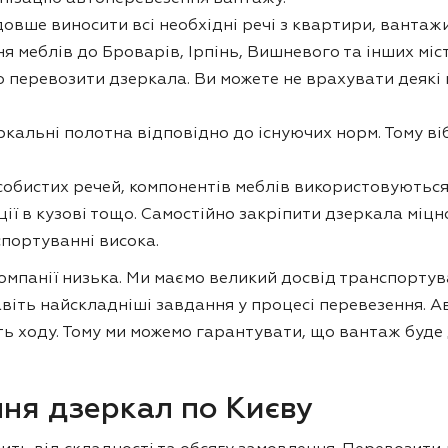
вше виносити всі необхідні речі з квартири, вантажит
 меблів до Броварів, Ірпінь, Вишневого та інших міст
о перевозити дзеркала. Ви можете не врахувати деякі
кальні полотна відповідно до існуючих норм. Тому ві
собистих речей, компонентів меблів використовуються
ії в кузові тощо. Самостійно закріпити дзеркала міцн
портуванні висока.
омпанії низька. Ми маємо великий досвід транспортув
віть найскладніші завдання у процесі перевезення. А
ть ходу. Тому ми можемо гарантувати, що вантаж буде
ня дзеркал по Києву