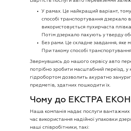
Вартість послуги авто перевезення залеж
У рамах. Це найкращий варіант, тому
способі транспортування дзеркало в 
використовується пухирчаста плівка,
Потім дзеркало пакують у тверду об
Без рами. Це складне завдання, яке м
При такому способі транспортуванн
Звернувшись до нашого сервісу авто пере
потрібно зробити масштабний переїзд, у 
гідробортом дозволить акуратно занурит
предметів, здатних пошкодити їх.
Чому до ЕКСТРА ЕКОНО
Наша компанія надає послуги вантажних а
час використання надійної упаковки дзе
наші співробітники, такі: