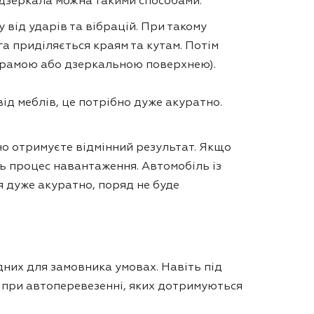
 дзеркала можна такими способами:
від ударів та вібрацій. При такому
а приділяється краям та кутам. Потім
 з рамою або дзеркальною поверхнею).
від меблів, це потрібно дуже акуратно.
но отримуєте відмінний результат. Якщо
ь процес навантаження. Автомобіль із
 дуже акуратно, поряд не буде
них для замовника умовах. Навіть під
 при автоперевезенні, яких дотримуються