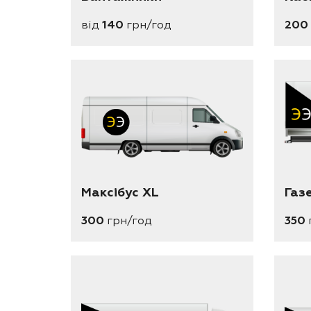
200
від
140
грн/год
Максібус XL
Газ
300
грн/год
350