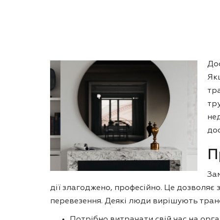
До
Як
тр
тр
не
дос
П
За
дії злагоджено, професійно. Це дозволяє
перевезення. Деякі люди вирішують тран
Потрібно витрачати свій час на орг