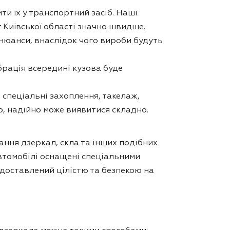
и їх у транспортний засіб. Наші
 Київської області значно швидше.
 нюанси, внаслідок чого вироби будуть
брація всередині кузова буде
 спеціальні захоплення, такелаж,
о, надійно може виявитися складно.
ання дзеркал, скла та інших подібних
втомобілі оснащені спеціальними
 доставлений цілістю та безпекою на