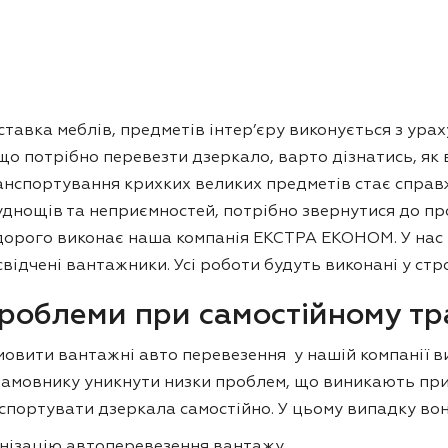
ставка меблів, предметів інтер’єру виконується з ура
що потрібно перевезти дзеркало, варто дізнатись, як 
анспортування крихких великих предметів стає спра
уднощів та неприємностей, потрібно звернутися до пр
дорого виконає наша компанія ЕКСТРА ЕКОНОМ. У нас є
відчені вантажники. Усі роботи будуть виконані у стр
роблеми при самостійному тр
мовити вантажні авто перевезення у нашій компанії ви
 замовнику уникнути низки проблем, що виникають при
спортувати дзеркала самостійно. У цьому випадку во
анізацію автоперевезення вантажу.