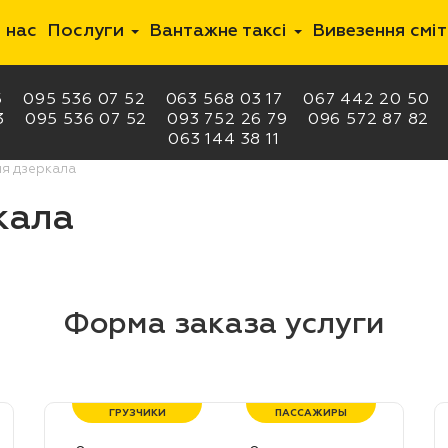
 нас
Послуги
Вантажне таксі
Вивезення смі
5
095 536 07 52
063 568 03 17
067 442 20 50
3
095 536 07 52
093 752 26 79
096 572 87 82
063 144 38 11
я дзеркала
кала
Форма заказа услуги
ГРУЗЧИКИ
ПАССАЖИРЫ