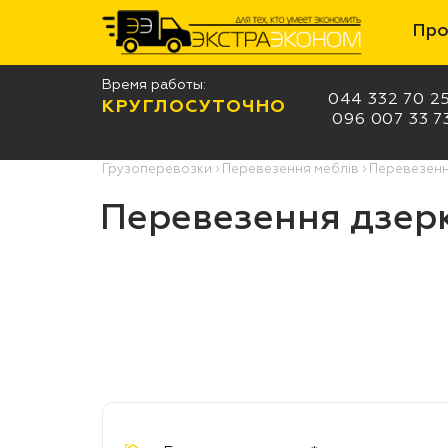
Про
Время работы:
044 332 70 2
КРУГЛОСУТОЧНО
096 007 33 7
Грузоперевозки
›
Перевезення меблів
›
Перевезенн
Перевезення дзер