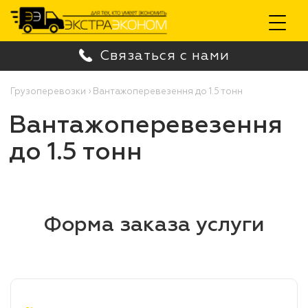
Toggle
Связаться с нами
navigation
Грузоперевозки
›
Вантажоперевезення до 1.5 тонн
Вантажоперевезення
до 1.5 тонн
Форма заказа услуги