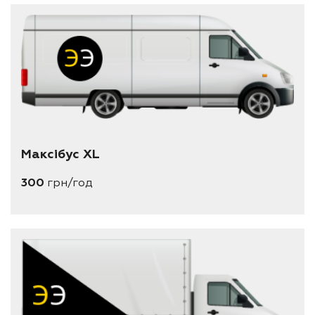
Максібус XL
300
грн/год