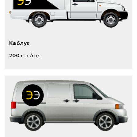
Каблук
200
грн/год