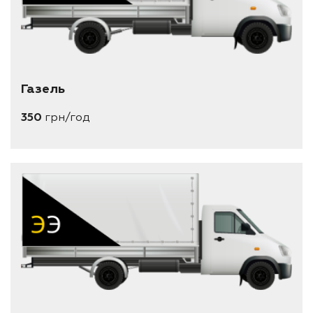
Газель
350
грн/год